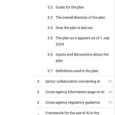
3.2
Goals for the plan
3.3
The overall direction of the plan
3.4
How the plan is laid out
3.5
The plan as it appears as of 1 July
2024
3.6
Inputs and discussions about the
plan
3.7
Definitions used in the plan
4
Sector collaboration concerning AI
5
Cross-agency information page on AI
6
Cross-agency regulatory guidance
Framework for the use of AI in the