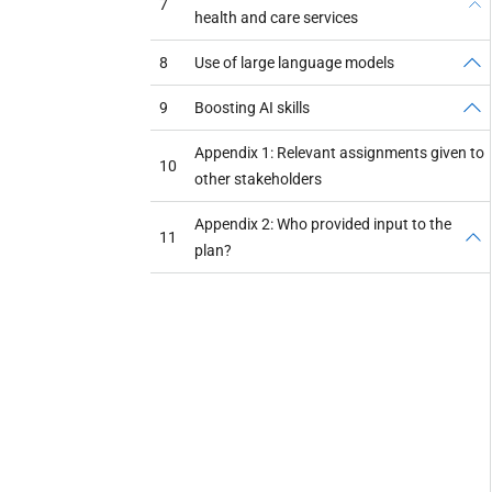
7
health and care services
8
Use of large language models
9
Boosting AI skills
Appendix 1: Relevant assignments given to
10
other stakeholders
Appendix 2: Who provided input to the
11
plan?