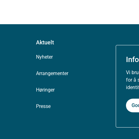
Aktuelt
Nyheter
Inf
Vi br
Arrangementer
for å 
ident
Høringer
Go
Presse