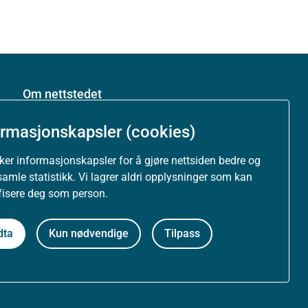
Om nettstedet
Personvernerklæring
ormasjonskapsler (cookies)
uker informasjonskapsler for å gjøre nettsiden bedre og
Tilgjengelighetserklæring (uustatus.no)
samle statistikk. Vi lagrer aldri opplysninger som kan
ifisere deg som person.
Besøksstatistikk og informasjonskapsler
dta
Kun nødvendige
Tilpass
Nyhetsvarsel og abonnement
Åpne data (API)