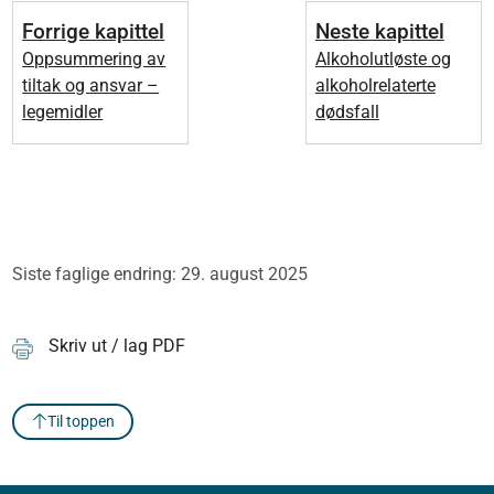
Forrige kapittel
Neste kapittel
Oppsummering av
Alkoholutløste og
tiltak og ansvar –
alkoholrelaterte
legemidler
dødsfall
Siste faglige endring: 29. august 2025
Skriv ut / lag PDF
Til toppen