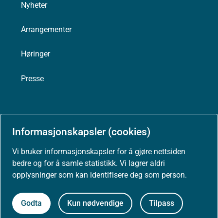
Nyheter
Arrangementer
Høringer
Presse
Informasjonskapsler (cookies)
Om nettstedet
Vi bruker informasjonskapsler for å gjøre nettsiden
Personvernerklæring
bedre og for å samle statistikk. Vi lagrer aldri
opplysninger som kan identifisere deg som person.
Tilgjengelighetserklæring (uustatus.no)
Besøksstatistikk og informasjonskapsler
Godta
Kun nødvendige
Tilpass