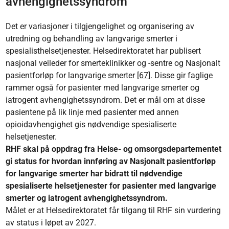
avhengighetssyndrom
Det er variasjoner i tilgjengelighet og organisering av
utredning og behandling av langvarige smerter i
spesialisthelsetjenester. Helsedirektoratet har publisert
nasjonal veileder for smerteklinikker og -sentre og Nasjonalt
pasientforløp for langvarige smerter
[67]
. Disse gir faglige
rammer også for pasienter med langvarige smerter og
iatrogent avhengighetssyndrom. Det er mål om at disse
pasientene på lik linje med pasienter med annen
opioidavhengighet gis nødvendige spesialiserte
helsetjenester.
RHF skal på oppdrag fra Helse- og omsorgsdepartementet
gi status for hvordan innføring av Nasjonalt pasientforløp
for langvarige smerter har bidratt til nødvendige
spesialiserte helsetjenester for pasienter med langvarige
smerter og iatrogent avhengighetssyndrom.
Målet er at Helsedirektoratet får tilgang til RHF sin vurdering
av status i løpet av 2027.