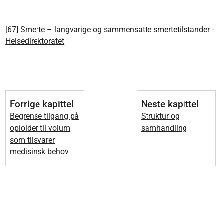
[67]
Smerte – langvarige og sammensatte smertetilstander -
Helsedirektoratet
Forrige kapittel
Neste kapittel
Begrense tilgang på
Struktur og
opioider til volum
samhandling
som tilsvarer
medisinsk behov