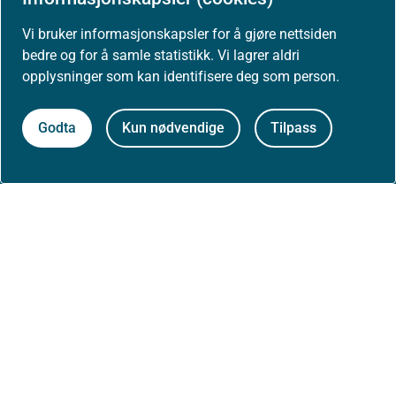
Presse
Vi bruker informasjonskapsler for å gjøre nettsiden
bedre og for å samle statistikk. Vi lagrer aldri
opplysninger som kan identifisere deg som person.
Om nettstedet
Godta
Kun nødvendige
Tilpass
Personvernerklæring
Tilgjengelighetserklæring (uustatus.no)
Besøksstatistikk og informasjonskapsler
Nyhetsvarsel og abonnement
Åpne data (API)