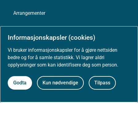
Arrangementer
Høringer
Informasjonskapsler (cookies)
Presse
Vi bruker informasjonskapsler for å gjøre nettsiden
bedre og for å samle statistikk. Vi lagrer aldri
opplysninger som kan identifisere deg som person.
Godta
Kun nødvendige
Tilpass
Om nettstedet
Personvernerklæring
Tilgjengelighetserklæring (uustatus.no)
Besøksstatistikk og informasjonskapsler