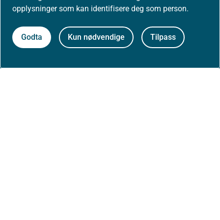
opplysninger som kan identifisere deg som person.
Om nettstedet
Godta
Kun nødvendige
Tilpass
Personvernerklæring
Tilgjengelighetserklæring (uustatus.no)
Besøksstatistikk og informasjonskapsler
Nyhetsvarsel og abonnement
Åpne data (API)
Følg oss: