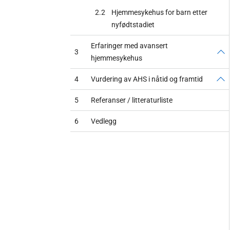
2.2
Hjemmesykehus for barn etter
nyfødtstadiet
Erfaringer med avansert
3
hjemmesykehus
4
Vurdering av AHS i nåtid og framtid
5
Referanser / litteraturliste
6
Vedlegg