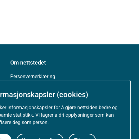
Om nettstedet
Personvernerklæring
Tilgjengelighetserklæring (uustatus.no)
ormasjonskapsler (cookies)
uker informasjonskapsler for å gjøre nettsiden bedre og
Besøksstatistikk og informasjonskapsler
samle statistikk. Vi lagrer aldri opplysninger som kan
ifisere deg som person.
Nyhetsvarsel og abonnement