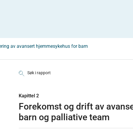
ering av avansert hjemmesykehus for barn
Søk i rapport
Kapittel 2
Forekomst og drift av avan
barn og palliative team