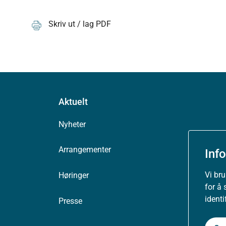
Skriv ut / lag PDF
Aktuelt
Nyheter
Arrangementer
Inf
Vi br
Høringer
for å 
ident
Presse