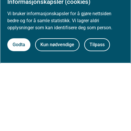
Informasjonskapsler (cookies)
Om nettstedet
Vi bruker informasjonskapsler for å gjøre nettsiden
bedre og for å samle statistikk. Vi lagrer aldri
Personvernerklæring
opplysninger som kan identifisere deg som person.
Tilgjengelighetserklæring (uustatus.no)
Godta
Kun nødvendige
Tilpass
Besøksstatistikk og informasjonskapsler
Nyhetsvarsel og abonnement
Åpne data (API)
Følg oss: