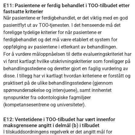
E11: Pasientene er ferdig behandlet i TOO-tilbudet etter
fastsatte kriterier
Når pasientene er ferdigbehandlet, er det viktig med en god
pasientflyt ut av TOO-tjenesten. I det henseende må det
foreligge tydelige kriterier for når pasientene er
ferdigbehandlet og det må være etablert et system for
oppfølging av pasientene i etterkant av behandlingen.
For å vurdere måloppnåelsen til dette evalueringskriteriet har
vi først kartlagt hvilke utskrivningskriterier som foreligger på
behandlingsstedene og deretter gjort en faglig vurdering av
disse. I tillegg har vi kartlagt hvordan kriteriene er forstått og
praktisert på de ulike behandlingsstedene (gjennom
spørreundersøkelse og intervjuene), samt innhentet
synspunkter fra odontologiske fagmiljøer
(kompetansesentrene og universiteter).
E12: Ventetidene i TOO-tilbudet har vært innenfor
maksgrensene angitt i delmål (b) i tilbudet
I tilskuddsordningens regelverk er det angitt mål for