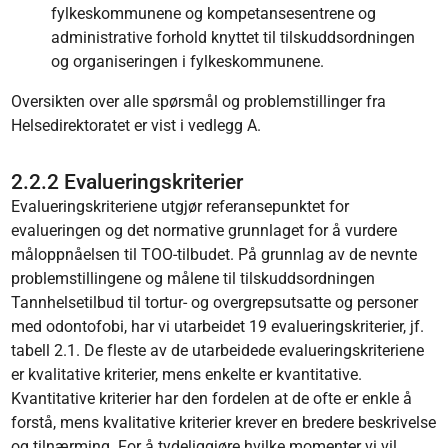
fylkeskommunene og kompetansesentrene og
administrative forhold knyttet til tilskuddsordningen
og organiseringen i fylkeskommunene.
Oversikten over alle spørsmål og problemstillinger fra
Helsedirektoratet er vist i vedlegg A.
2.2.2 Evalueringskriterier
Evalueringskriteriene utgjør referansepunktet for
evalueringen og det normative grunnlaget for å vurdere
måloppnåelsen til TOO-tilbudet. På grunnlag av de nevnte
problemstillingene og målene til tilskuddsordningen
Tannhelsetilbud til tortur- og overgrepsutsatte og personer
med odontofobi, har vi utarbeidet 19 evalueringskriterier, jf.
tabell 2.1. De fleste av de utarbeidede evalueringskriteriene
er kvalitative kriterier, mens enkelte er kvantitative.
Kvantitative kriterier har den fordelen at de ofte er enkle å
forstå, mens kvalitative kriterier krever en bredere beskrivelse
og tilnærming. For å tydeliggjøre hvilke momenter vi vil