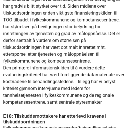
har gradvis blitt styrket over tid. Siden midlene over
tilskuddsordningen er den viktigste finansieringskilden til
TOO-tilbudet i fylkeskommunene og kompetansesentrene,
har størrelsen på bevilgningen stor betydning for
innretningen av tjenesten og grad av måloppnåelse. Det er
derfor sentralt å vurdere om størrelsen på
tilskuddsordningen har vært optimalt innrettet mht.
etterspørsel etter tjenesten og måloppnåelsen til
fylkeskommunene og kompetansesentrene.
Den primære informasjonskilden til å vurdere dette
evalueringskriteriet har vært foreliggende datamateriale over
kostnadene til behandlingsstedene. I tillegg har vi belyst
kriteriet gjennom intervjuene med ledere for
tannhelsetjenesten i fylkeskommunene og de regionale
kompetansesentrene, samt sentrale styresmakter.
E18: Tilskuddsmottakere har etterlevd kravene i
tilskuddsordningen
Fylkeskommuner/kompetansesentre/behandlingssteder