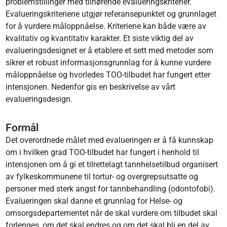
problemstillinger med tilhørende evalueringskriterier.
Evalueringskriteriene utgjør referansepunktet og grunnlaget
for å vurdere måloppnåelse. Kriteriene kan både være av
kvalitativ og kvantitativ karakter. Et siste viktig del av
evalueringsdesignet er å etablere et sett med metoder som
sikrer et robust informasjonsgrunnlag for å kunne vurdere
måloppnåelse og hvorledes TOO-tilbudet har fungert etter
intensjonen. Nedenfor gis en beskrivelse av vårt
evalueringsdesign.
Formål
Det overordnede målet med evalueringen er å få kunnskap
om i hvilken grad TOO-tilbudet har fungert i henhold til
intensjonen om å gi et tilrettelagt tannhelsetilbud organisert
av fylkeskommunene til tortur- og overgrepsutsatte og
personer med sterk angst for tannbehandling (odontofobi).
Evalueringen skal danne et grunnlag for Helse- og
omsorgsdepartementet når de skal vurdere om tilbudet skal
forlenges, om det skal endres og om det skal bli en del av