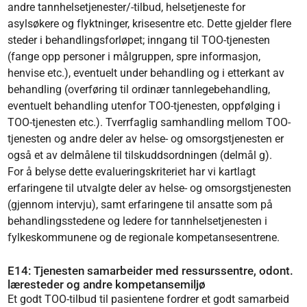
andre tannhelsetjenester/-tilbud, helsetjeneste for
asylsøkere og flyktninger, krisesentre etc. Dette gjelder flere
steder i behandlingsforløpet; inngang til TOO-tjenesten
(fange opp personer i målgruppen, spre informasjon,
henvise etc.), eventuelt under behandling og i etterkant av
behandling (overføring til ordinær tannlegebehandling,
eventuelt behandling utenfor TOO-tjenesten, oppfølging i
TOO-tjenesten etc.). Tverrfaglig samhandling mellom TOO-
tjenesten og andre deler av helse- og omsorgstjenesten er
også et av delmålene til tilskuddsordningen (delmål g).
For å belyse dette evalueringskriteriet har vi kartlagt
erfaringene til utvalgte deler av helse- og omsorgstjenesten
(gjennom intervju), samt erfaringene til ansatte som på
behandlingsstedene og ledere for tannhelsetjenesten i
fylkeskommunene og de regionale kompetansesentrene.
E14: Tjenesten samarbeider med ressurssentre, odont.
læresteder og andre kompetansemiljø
Et godt TOO-tilbud til pasientene fordrer et godt samarbeid