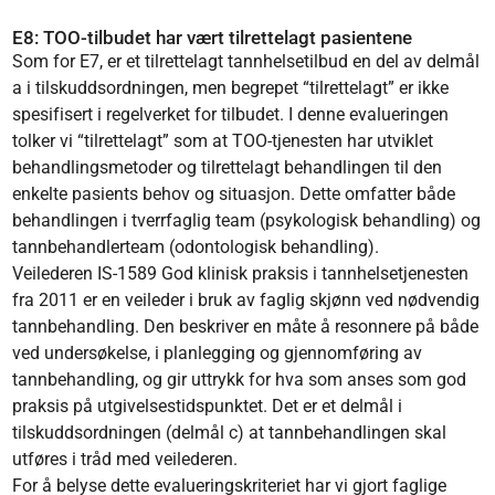
E8: TOO-tilbudet har vært tilrettelagt pasientene
Som for E7, er et tilrettelagt tannhelsetilbud en del av delmål
a i tilskuddsordningen, men begrepet “tilrettelagt” er ikke
spesifisert i regelverket for tilbudet. I denne evalueringen
tolker vi “tilrettelagt” som at TOO-tjenesten har utviklet
behandlingsmetoder og tilrettelagt behandlingen til den
enkelte pasients behov og situasjon. Dette omfatter både
behandlingen i tverrfaglig team (psykologisk behandling) og
tannbehandlerteam (odontologisk behandling).
Veilederen IS-1589 God klinisk praksis i tannhelsetjenesten
fra 2011 er en veileder i bruk av faglig skjønn ved nødvendig
tannbehandling. Den beskriver en måte å resonnere på både
ved undersøkelse, i planlegging og gjennomføring av
tannbehandling, og gir uttrykk for hva som anses som god
praksis på utgivelsestidspunktet. Det er et delmål i
tilskuddsordningen (delmål c) at tannbehandlingen skal
utføres i tråd med veilederen.
For å belyse dette evalueringskriteriet har vi gjort faglige