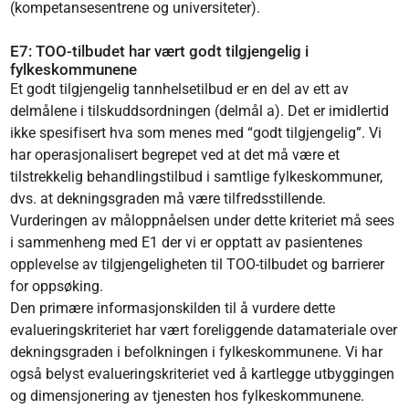
(kompetansesentrene og universiteter).
E7: TOO-tilbudet har vært godt tilgjengelig i
fylkeskommunene
Et godt tilgjengelig tannhelsetilbud er en del av ett av
delmålene i tilskuddsordningen (delmål a). Det er imidlertid
ikke spesifisert hva som menes med “godt tilgjengelig”. Vi
har operasjonalisert begrepet ved at det må være et
tilstrekkelig behandlingstilbud i samtlige fylkeskommuner,
dvs. at dekningsgraden må være tilfredsstillende.
Vurderingen av måloppnåelsen under dette kriteriet må sees
i sammenheng med E1 der vi er opptatt av pasientenes
opplevelse av tilgjengeligheten til TOO-tilbudet og barrierer
for oppsøking.
Den primære informasjonskilden til å vurdere dette
evalueringskriteriet har vært foreliggende datamateriale over
dekningsgraden i befolkningen i fylkeskommunene. Vi har
også belyst evalueringskriteriet ved å kartlegge utbyggingen
og dimensjonering av tjenesten hos fylkeskommunene.