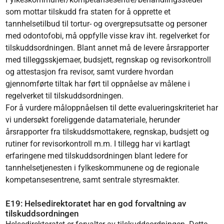
som mottar tilskudd fra staten for å opprette et
tannhelsetilbud til tortur- og overgrepsutsatte og personer
med odontofobi, må oppfylle visse krav iht. regelverket for
tilskuddsordningen. Blant annet må de levere årsrapporter
med tilleggsskjemaer, budsjett, regnskap og revisorkontroll
og attestasjon fra revisor, samt vurdere hvordan
gjennomførte tiltak har ført til oppnåelse av målene i
regelverket til tilskuddsordningen.
For å vurdere måloppnåelsen til dette evalueringskriteriet har
vi undersøkt foreliggende datamateriale, herunder
årsrapporter fra tilskuddsmottakere, regnskap, budsjett og
rutiner for revisorkontroll m.m. I tillegg har vi kartlagt
erfaringene med tilskuddsordningen blant ledere for
tannhelsetjenesten i fylkeskommunene og de regionale
kompetansesentrene, samt sentrale styresmakter.
E19: Helsedirektoratet har en god forvaltning av
tilskuddsordningen