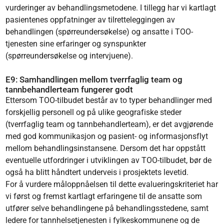
vurderinger av behandlingsmetodene. I tillegg har vi kartlagt
pasientenes oppfatninger av tilretteleggingen av
behandlingen (spørreundersøkelse) og ansatte i TOO-
tjenesten sine erfaringer og synspunkter
(spørreundersøkelse og intervjuene).
E9: Samhandlingen mellom tverrfaglig team og
tannbehandlerteam fungerer godt
Ettersom TOO-tilbudet består av to typer behandlinger med
forskjellig personell og på ulike geografiske steder
(tverrfaglig team og tannbehandlerteam), er det avgjørende
med god kommunikasjon og pasient- og informasjonsflyt
mellom behandlingsinstansene. Dersom det har oppstått
eventuelle utfordringer i utviklingen av TOO-tilbudet, bør de
også ha blitt håndtert underveis i prosjektets levetid.
For å vurdere måloppnåelsen til dette evalueringskriteriet har
vi først og fremst kartlagt erfaringene til de ansatte som
utfører selve behandlingene på behandlingsstedene, samt
ledere for tannhelsetjenesten i fylkeskommunene og de