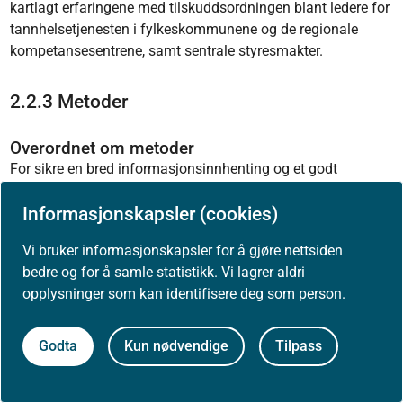
kartlagt erfaringene med tilskuddsordningen blant ledere for
tannhelsetjenesten i fylkeskommunene og de regionale
kompetansesentrene, samt sentrale styresmakter.
2.2.3 Metoder
Overordnet om metoder
For sikre en bred informasjonsinnhenting og et godt
grunnlag for analysene har vi benyttet flere metoder - både
Informasjonskapsler (cookies)
kvalitative og kvantitative - i evalueringen. I evalueringen er
det gjennomført dokumentstudier, innhentet datamateriale
Vi bruker informasjonskapsler for å gjøre nettsiden
(statistikk og rapporteringer), foretatt intervjuer og
bedre og for å samle statistikk. Vi lagrer aldri
gjennomført spørreundersøkelser.
opplysninger som kan identifisere deg som person.
Nærmere om dokumentstudier
Hensikten med dokumentstudiene i evalueringen var å få et
Godta
Kun nødvendige
Tilpass
oppdatert kunnskaps- og erfaringsgrunnlag om TOO-
tilbudet. Dokumentstudiene omfattet både overordnet