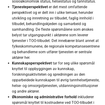
sosioøkonomisk status, helsestatus og tannstatus.
Tjenesteperspektivet
er det mest omfattende
perspektivet og er delt inn i ulike temaer, herunder
utvikling og innretning av tilbudet, faglig innhold i
tilbudet, behandlingskjeden og samarbeid og
samhandling. De fleste spørsmålene som ønskes
belyst tar utgangspunkt i aktørene som leverer
tjenester i TOO-tilbudet. Det innebærer blant annet at
fylkeskommunene, de regionale kompetansesentrene
og behandlerne som utfører tjenesten er sentrale
aktører her.
Kunnskapsperspektivet
tar for seg ulike spørsmål
knyttet til oppbyggingen av kunnskap,
forskningsaktiviteten og spredningen av den
opparbeidede kunnskapen til øvrig tannhelsetjeneste,
helse- og omsorgstjenesten, utdanningsinstitusjoner
og andre aktører.
Økonomiske og administrative forhold
inkluderer
spørsmål knyttet til kostnadene ved TOO-tilbudet i