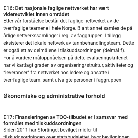
E16: Det nasjonale faglige nettverket har vært
videreutviklet innen området
Etter vår forståelse består det faglige nettverket av de
tverrfaglige teamene i hele Norge. Blant annet samles de på
årlige nettverkssamlinger i regi av faggruppen. I tillegg
eksisterer det lokale nettverk av tannbehandlingsteam. Dette
er også ett av delmålene i tilskuddsordningen (delmål f).
For å vurdere måloppnåelsen på dette evalueringskriteriet
har vi kartlagt graden av organisering/struktur, aktiviteter og
“leveranser” fra nettverket hos ledere og ansatte i
tverrfaglige team, samt utvalgte personer i faggruppen.
Økonomiske og administrative forhold
E17: Finansieringen av TOO-tilbudet er i samsvar med
formålet med tilskuddsordningen
Siden 2011 har Stortinget bevilget midler til
tilskuddsordningen over statsbudsjettet, hvor bevilgningen