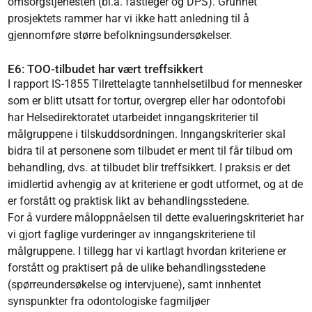
omsorgstjenesten (bl.a. fastleger og DPS). Grunnet
prosjektets rammer har vi ikke hatt anledning til å
gjennomføre større befolkningsundersøkelser.
E6: TOO-tilbudet har vært treffsikkert
I rapport IS-1855 Tilrettelagte tannhelsetilbud for mennesker
som er blitt utsatt for tortur, overgrep eller har odontofobi
har Helsedirektoratet utarbeidet inngangskriterier til
målgruppene i tilskuddsordningen. Inngangskriterier skal
bidra til at personene som tilbudet er ment til får tilbud om
behandling, dvs. at tilbudet blir treffsikkert. I praksis er det
imidlertid avhengig av at kriteriene er godt utformet, og at de
er forstått og praktisk likt av behandlingsstedene.
For å vurdere måloppnåelsen til dette evalueringskriteriet har
vi gjort faglige vurderinger av inngangskriteriene til
målgruppene. I tillegg har vi kartlagt hvordan kriteriene er
forstått og praktisert på de ulike behandlingsstedene
(spørreundersøkelse og intervjuene), samt innhentet
synspunkter fra odontologiske fagmiljøer