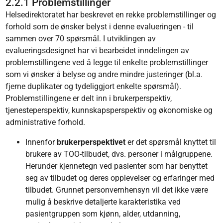
2.2.1 Problemstillinger
Helsedirektoratet har beskrevet en rekke problemstillinger og
forhold som de ønsker belyst i denne evalueringen - til
sammen over 70 spørsmål. I utviklingen av
evalueringsdesignet har vi bearbeidet inndelingen av
problemstillingene ved å legge til enkelte problemstillinger
som vi ønsker å belyse og andre mindre justeringer (bl.a.
fjerne duplikater og tydeliggjort enkelte spørsmål).
Problemstillingene er delt inn i brukerperspektiv,
tjenesteperspektiv, kunnskapsperspektiv og økonomiske og
administrative forhold.
Innenfor
brukerperspektivet
er det spørsmål knyttet til
brukere av TOO-tilbudet, dvs. personer i målgruppene.
Herunder kjennetegn ved pasienter som har benyttet
seg av tilbudet og deres opplevelser og erfaringer med
tilbudet. Grunnet personvernhensyn vil det ikke være
mulig å beskrive detaljerte karakteristika ved
pasientgruppen som kjønn, alder, utdanning,