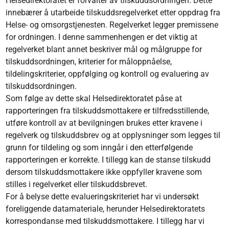
Helsedirektoratet er forvalter av tilskuddsordningen. Dette
innebærer å utarbeide tilskuddsregelverket etter oppdrag fra
Helse- og omsorgstjenesten. Regelverket legger premissene
for ordningen. I denne sammenhengen er det viktig at
regelverket blant annet beskriver mål og målgruppe for
tilskuddsordningen, kriterier for måloppnåelse,
tildelingskriterier, oppfølging og kontroll og evaluering av
tilskuddsordningen.
Som følge av dette skal Helsedirektoratet påse at
rapporteringen fra tilskuddsmottakere er tilfredsstillende,
utføre kontroll av at bevilgningen brukes etter kravene i
regelverk og tilskuddsbrev og at opplysninger som legges til
grunn for tildeling og som inngår i den etterfølgende
rapporteringen er korrekte. I tillegg kan de stanse tilskudd
dersom tilskuddsmottakere ikke oppfyller kravene som
stilles i regelverket eller tilskuddsbrevet.
For å belyse dette evalueringskriteriet har vi undersøkt
foreliggende datamateriale, herunder Helsedirektoratets
korrespondanse med tilskuddsmottakere. I tillegg har vi