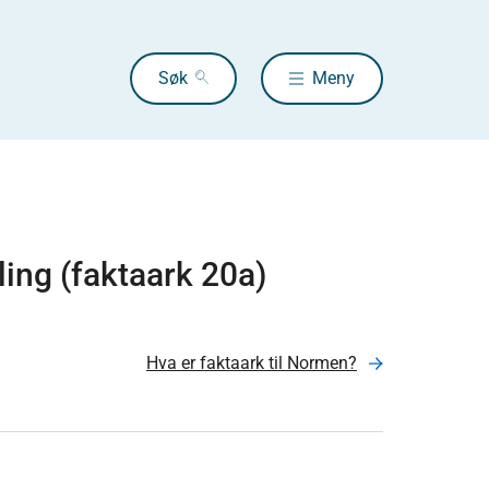
Søk
Meny
ing (faktaark 20a)
Hva er faktaark til Normen?