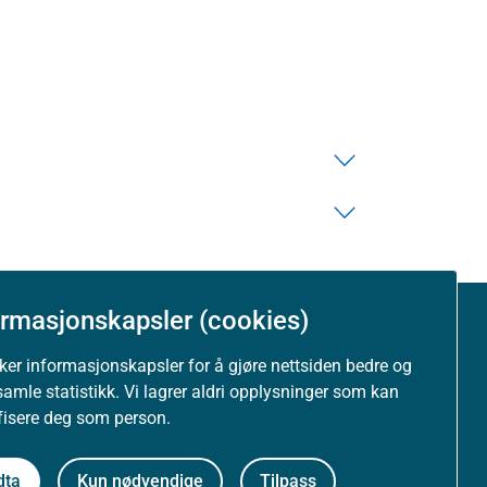
ormasjonskapsler (cookies)
Om nettstedet
uker informasjonskapsler for å gjøre nettsiden bedre og
samle statistikk. Vi lagrer aldri opplysninger som kan
Personvernerklæring
ifisere deg som person.
Tilgjengelighetserklæring (uustatus.no)
dta
Kun nødvendige
Tilpass