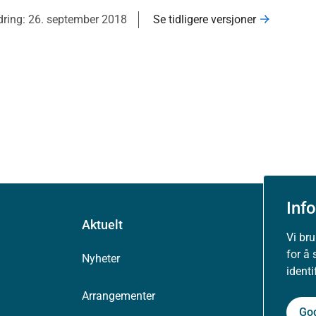
ndring: 26. september 2018
Se tidligere versjoner
Inf
Aktuelt
Vi br
for å 
Nyheter
ident
Arrangementer
Go