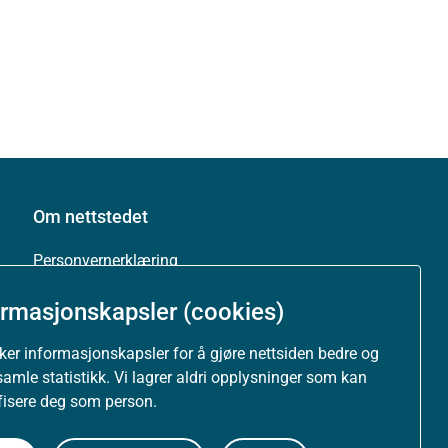
Om nettstedet
Personvernerklæring
ormasjonskapsler (cookies)
Tilgjengelighetserklæring (uustatus.no)
uker informasjonskapsler for å gjøre nettsiden bedre og
Besøksstatistikk og informasjonskapsler
samle statistikk. Vi lagrer aldri opplysninger som kan
ifisere deg som person.
Nyhetsvarsel og abonnement