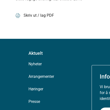
Skriv ut / lag PDF
Aktuelt
Nyheter
Inf
Arrangementer
Vi br
Høringer
for å 
ident
Presse