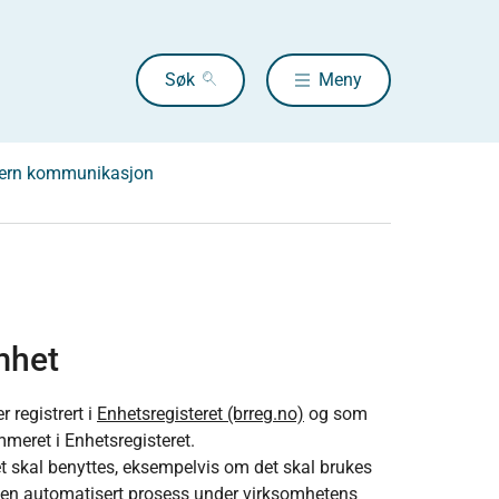
Søk
Meny
stern kommunikasjon
mhet
 registrert i
Enhetsregisteret (brreg.no)
og som
mmeret i Enhetsregisteret.
t skal benyttes, eksempelvis om det skal brukes
av en automatisert prosess under virksomhetens