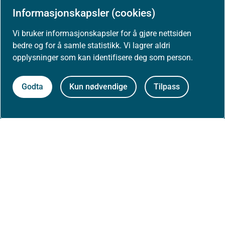
Informasjonskapsler (cookies)
Nyheter
Vi bruker informasjonskapsler for å gjøre nettsiden
bedre og for å samle statistikk. Vi lagrer aldri
Arrangementer
opplysninger som kan identifisere deg som person.
Høringer
Godta
Kun nødvendige
Tilpass
Presse
Om nettstedet
Personvernerklæring
Tilgjengelighetserklæring (uustatus.no)