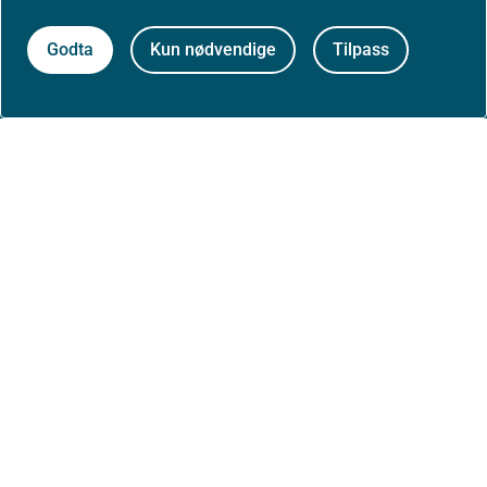
Om nettstedet
Godta
Kun nødvendige
Tilpass
Personvernerklæring
Tilgjengelighetserklæring (uustatus.no)
Besøksstatistikk og informasjonskapsler
Nyhetsvarsel og abonnement
Åpne data (API)
Følg oss: