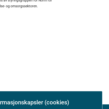
tes av styringsgruppen for Norm for
else- og omsorgssektoren.
ormasjonskapsler (cookies)