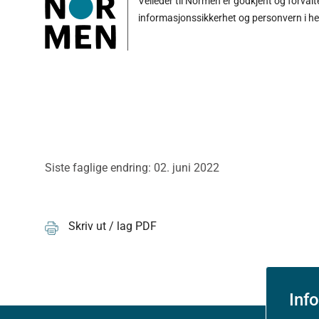
Veileder til Normen er godkjent og forval
informasjonssikkerhet og personvern i h
Siste faglige endring: 02. juni 2022
Skriv ut / lag PDF
Inf