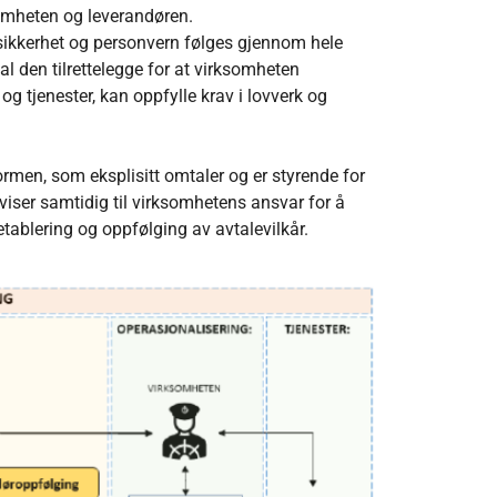
somheten og leverandøren.
ssikkerhet og personvern følges gjennom hele
l den tilrettelegge for at virksomheten
g tjenester, kan oppfylle krav i lovverk og
ormen, som eksplisitt omtaler og er styrende for
iser samtidig til virksomhetens ansvar for å
tablering og oppfølging av avtalevilkår.