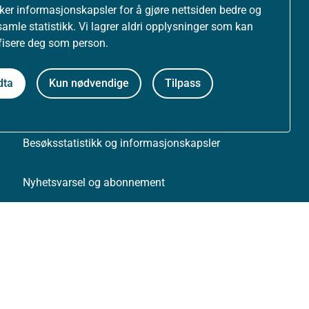
uker informasjonskapsler for å gjøre nettsiden bedre og
samle statistikk. Vi lagrer aldri opplysninger som kan
Om nettstedet
ifisere deg som person.
Personvernerklæring
dta
Kun nødvendige
Tilpass
Tilgjengelighetserklæring (uustatus.no)
Besøksstatistikk og informasjonskapsler
Nyhetsvarsel og abonnement
Åpne data (API)