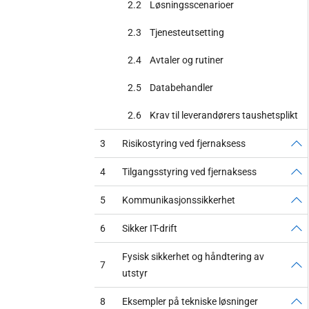
2.2
Løsningsscenarioer
2.3
Tjenesteutsetting
2.4
Avtaler og rutiner
2.5
Databehandler
2.6
Krav til leverandørers taushetsplikt
3
Risikostyring ved fjernaksess
4
Tilgangsstyring ved fjernaksess
5
Kommunikasjonssikkerhet
6
Sikker IT-drift
Fysisk sikkerhet og håndtering av
7
utstyr
8
Eksempler på tekniske løsninger