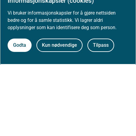
Informasjonskapsler (cookies)
Vi bruker informasjonskapsler for å gjøre nettsiden
bedre og for å samle statistikk. Vi lagrer aldri
opplysninger som kan identifisere deg som person.
Om nettstedet
Personvernerklæring
Godta
Kun nødvendige
Tilpass
Tilgjengelighetserklæring (uustatus.no)
Besøksstatistikk og informasjonskapsler
Nyhetsvarsel og abonnement
Åpne data (API)