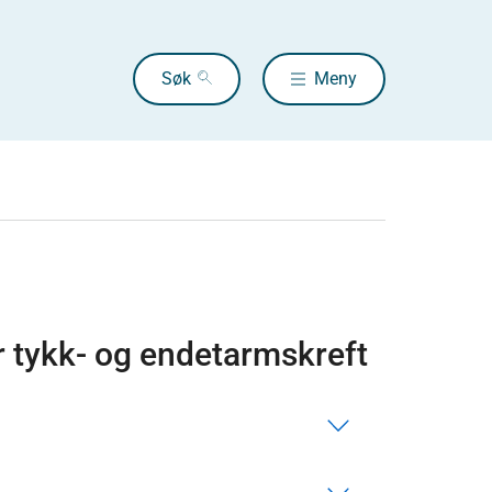
Søk
Meny
or tykk- og endetarmskreft