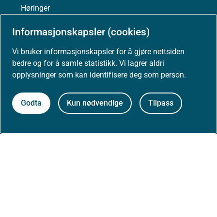
Høringer
Informasjonskapsler (cookies)
Presse
Vi bruker informasjonskapsler for å gjøre nettsiden
bedre og for å samle statistikk. Vi lagrer aldri
opplysninger som kan identifisere deg som person.
Om nettstedet
Godta
Kun nødvendige
Tilpass
Personvernerklæring
Tilgjengelighetserklæring (uustatus.no)
Besøksstatistikk og informasjonskapsler
Nyhetsvarsel og abonnement
Åpne data (API)