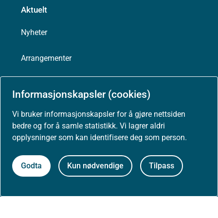
Aktuelt
Nyheter
Arrangementer
Høringer
Informasjonskapsler (cookies)
Presse
Vi bruker informasjonskapsler for å gjøre nettsiden
bedre og for å samle statistikk. Vi lagrer aldri
opplysninger som kan identifisere deg som person.
Om nettstedet
Godta
Kun nødvendige
Tilpass
Personvernerklæring
Tilgjengelighetserklæring (uustatus.no)