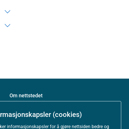
Om nettstedet
Personvernerklæring
ormasjonskapsler (cookies)
Tilgjengelighetserklæring (uustatus.no)
uker informasjonskapsler for å gjøre nettsiden bedre og