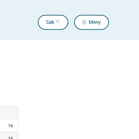
Søk
Meny
16
16