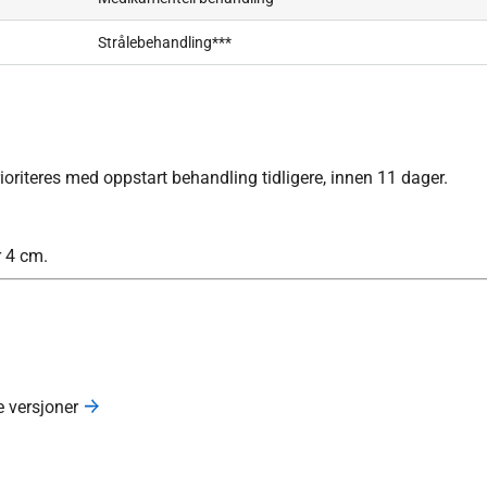
Strålebehandling***
oriteres med oppstart behandling tidligere, innen 11 dager.
r 4 cm.
e versjoner