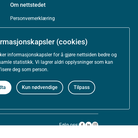
Om nettstedet
Personvernerklæring
Tilgjengelighetserklæring (uustatus.no)
ormasjonskapsler (cookies)
Besøksstatistikk og informasjonskapsler
uker informasjonskapsler for å gjøre nettsiden bedre og
samle statistikk. Vi lagrer aldri opplysninger som kan
Nyhetsvarsel og abonnement
ifisere deg som person.
Åpne data (API)
dta
Kun nødvendige
Tilpass
Følg oss: