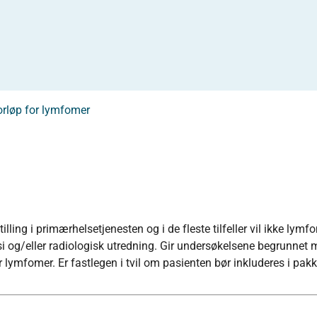
orløp for lymfomer
lling i primærhelsetjenesten og i de fleste tilfeller vil ikke lym
si og/eller radiologisk utredning. Gir undersøkelsene begrunnet 
lymfomer. Er fastlegen i tvil om pasienten bør inkluderes i pak