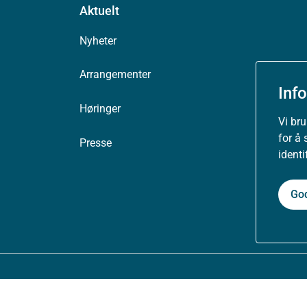
Aktuelt
Nyheter
Arrangementer
Inf
Høringer
Vi br
for å 
Presse
ident
Go