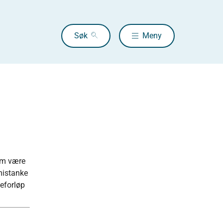
Søk
Meny
fom være
mistanke
keforløp