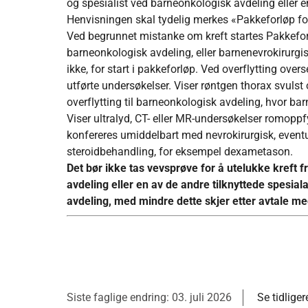
og spesialist ved barneonkologisk avdeling eller e
Henvisningen skal tydelig merkes «Pakkeforløp for
Ved begrunnet mistanke om kreft startes Pakkeforlø
barneonkologisk avdeling, eller barnenevrokirurgis
ikke, for start i pakkeforløp. Ved overflytting over
utførte undersøkelser. Viser røntgen thorax svulst 
overflytting til barneonkologisk avdeling, hvor bar
Viser ultralyd, CT- eller MR-undersøkelser romopp
konfereres umiddelbart med nevrokirurgisk, event
steroidbehandling, for eksempel dexametason.
Det bør ikke tas vevsprøve for å utelukke kreft 
avdeling eller en av de andre tilknyttede spesia
avdeling, med mindre dette skjer etter avtale me
Siste faglige endring: 03. juli 2026
Se tidliger