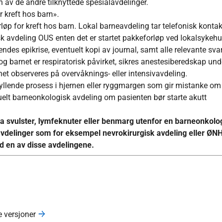
n av de andre tilknyttede spesialavdelinger.
 kreft hos barn».
p for kreft hos barn. Lokal barneavdeling tar telefonisk kontakt
k avdeling OUS enten det er startet pakkeforløp ved lokalsykehus
sendes epikrise, eventuelt kopi av journal, samt alle relevante sva
og barnet er respiratorisk påvirket, sikres anestesiberedskap und
net observeres på overvåknings- eller intensivavdeling.
fyllende prosess i hjernen eller ryggmargen som gir mistanke om 
uelt barneonkologisk avdeling om pasienten bør starte akutt
fra svulster, lymfeknuter eller benmarg utenfor en barneonkolo
lavdelinger som for eksempel nevrokirurgisk avdeling eller ØN
d en av disse avdelingene.
e versjoner