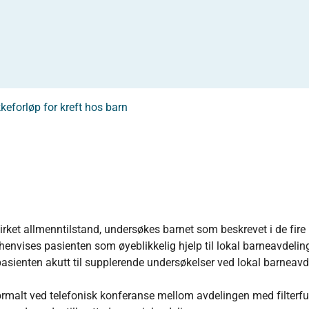
keforløp for kreft hos barn
rket allmenntilstand, undersøkes barnet som beskrevet i de fire
envises pasienten som øyeblikkelig hjelp til lokal barneavdelin
sienten akutt til supplerende undersøkelser ved lokal barneavd
normalt ved telefonisk konferanse mellom avdelingen med filterf