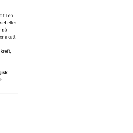
 til en
et eller
r på
er akutt
kreft,
gisk
H-