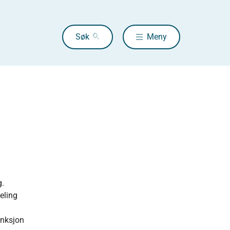
Søk
Meny
g.
eling
unksjon