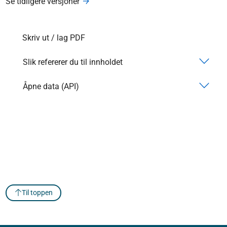
Se tidligere versjoner
Skriv ut / lag PDF
Slik refererer du til innholdet
Åpne data (API)
Til toppen