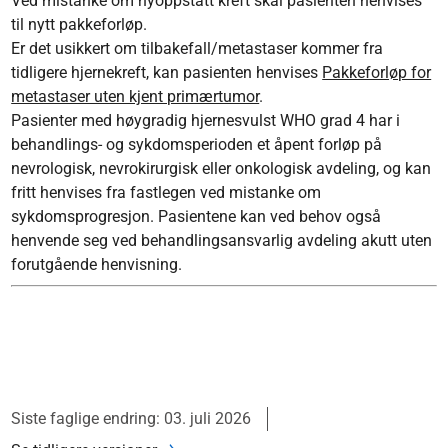
Ved mistanke om nyoppstått kreft skal pasienten henvises
til nytt pakkeforløp.
Er det usikkert om tilbakefall/metastaser kommer fra
tidligere hjernekreft, kan pasienten henvises
Pakkeforløp for
metastaser uten kjent primærtumor
.
Pasienter med høygradig hjernesvulst WHO grad 4 har i
behandlings- og sykdomsperioden et åpent forløp på
nevrologisk, nevrokirurgisk eller onkologisk avdeling, og kan
fritt henvises fra fastlegen ved mistanke om
sykdomsprogresjon. Pasientene kan ved behov også
henvende seg ved behandlingsansvarlig avdeling akutt uten
forutgående henvisning.
Siste faglige endring: 03. juli 2026