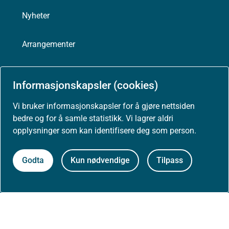
Nyheter
Arrangementer
Høringer
Informasjonskapsler (cookies)
Presse
Vi bruker informasjonskapsler for å gjøre nettsiden
bedre og for å samle statistikk. Vi lagrer aldri
opplysninger som kan identifisere deg som person.
Godta
Kun nødvendige
Tilpass
Om nettstedet
Personvernerklæring
Tilgjengelighetserklæring (uustatus.no)