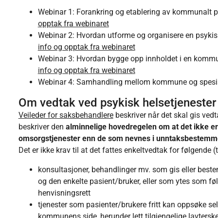
Webinar 1: Forankring og etablering av kommunalt ps
opptak fra webinaret
Webinar 2: Hvordan utforme og organisere en psyki
info og opptak fra webinaret
Webinar 3: Hvordan bygge opp innholdet i en kommu
info og opptak fra webinaret
Webinar 4: Samhandling mellom kommune og spesial
Om vedtak ved psykisk helsetjenester 
Veileder for saksbehandlere
beskriver når det skal gis vedta
beskriver den
alminnelige hovedregelen om at det ikke e
omsorgstjenester enn de som nevnes i unntaksbestemm
Det er ikke krav til at det fattes enkeltvedtak for følgende 
konsultasjoner, behandlinger mv. som gis eller best
og den enkelte pasient/bruker, eller som ytes som fø
henvisningsrett
tjenester som pasienter/brukere fritt kan oppsøke s
kommunens side, herunder lett tilgjengelige lavtersk