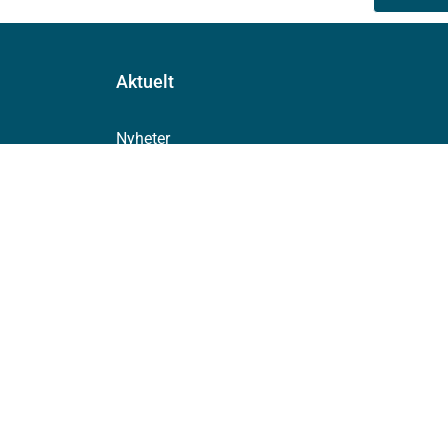
Aktuelt
Nyheter
Arrangementer
Høringer
Presse