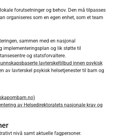
a lokale forutsetninger og behov. Den må tilpasses
kan organiseres som en egen enhet, som et team
enteringen, sammen med en nasjonal
 implementeringsplan og lik støtte til
ansesentre og statsforvaltere.
 kunnskapsbaserte lavterskeltilbud innen psykisk
gen av lavterskel psykisk helsetjenester til barn og
nnskapombarn.no)
ntering av Helsedirektoratets nasjonale krav og
ner
rativt nivå samt aktuelle fagpersoner.