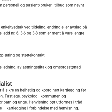
m personell og pasient/bruker i tilbud som nevnt
 enkeltvedtak ved tildeling, endring eller avslag på
e ledd nr. 6, 3-6 og 3-8 som er ment å vare lengre
opplæring og støttekontakt
eiledning, avlastningstiltak og omsorgsstønad
list
 sikre en helhetlig og koordinert kartlegging før
sten. Fastlege, psykolog i kommunen og
for barn og unge. Henvisning bør utformes i tråd
e – kartlegging i forbindelse med henvisning.