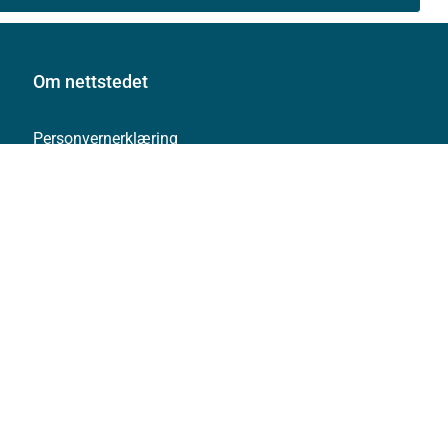
Om nettstedet
Personvernerklæring
Tilgjengelighetserklæring (uustatus.no)
Besøksstatistikk og informasjonskapsler
Nyhetsvarsel og abonnement
Åpne data (API)