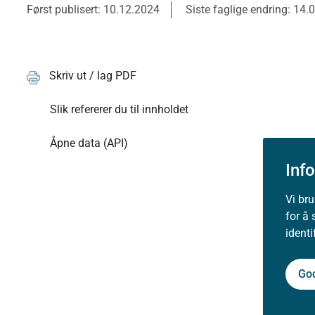
Først publisert: 10.12.2024
Siste faglige endring: 14.
Skriv ut / lag PDF
Slik refererer du til innholdet
Åpne data (API)
Inf
Vi br
for å 
ident
Go