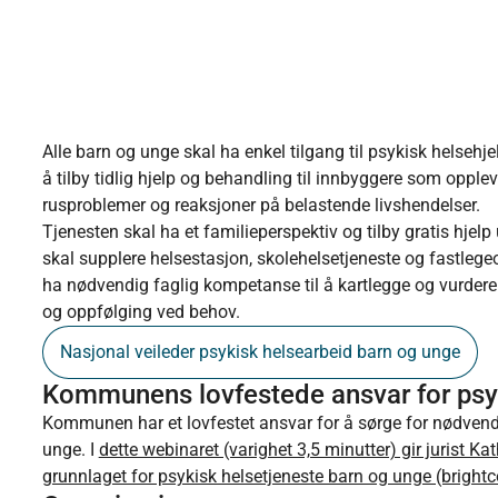
Alle barn og unge skal ha enkel tilgang til psykisk hels
å tilby tidlig hjelp og behandling til innbyggere som opple
rusproblemer og reaksjoner på belastende livshendelser.
Tjenesten skal ha et familieperspektiv og tilby gratis hjelp
skal supplere helsestasjon, skolehelsetjeneste og fastleg
ha nødvendig faglig kompetanse til å kartlegge og vurdere 
og oppfølging ved behov.
Nasjonal veileder psykisk helsearbeid barn og unge
Kommunens lovfestede ansvar for psyk
Kommunen har et lovfestet ansvar for å sørge for nødvendi
unge. I
dette webinaret (varighet 3,5 minutter) gir jurist Kat
grunnlaget for psykisk helsetjeneste barn og unge (bright