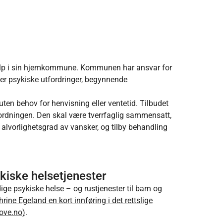
ehjelp i sin hjemkommune. Kommunen har ansvar for
ver psykiske utfordringer, begynnende
 uten behov for henvisning eller ventetid. Tilbudet
eordningen. Den skal være tverrfaglig sammensatt,
alvorlighetsgrad av vansker, og tilby behandling
iske helsetjenester
ge psykiske helse – og rustjenester til barn og
hrine Egeland en kort innføring i det rettslige
cove.no)
.