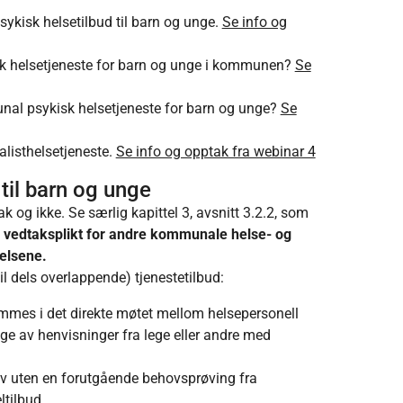
ykisk helsetilbud til barn og unge.
Se info og
sk helsetjeneste for barn og unge i kommunen?
Se
nal psykisk helsetjeneste for barn og unge?
Se
isthelsetjeneste.
Se info og opptak fra webinar 4
til barn og unge
k og ikke. Se særlig kapittel 3, avsnitt 3.2.2, som
r vedtaksplikt for andre kommunale helse- og
elsene.
(til dels overlappende) tjenestetilbud:
emmes i det direkte møtet mellom helsepersonell
lge av henvisninger fra lege eller andre med
elv uten en forutgående behovsprøving fra
eltilbud