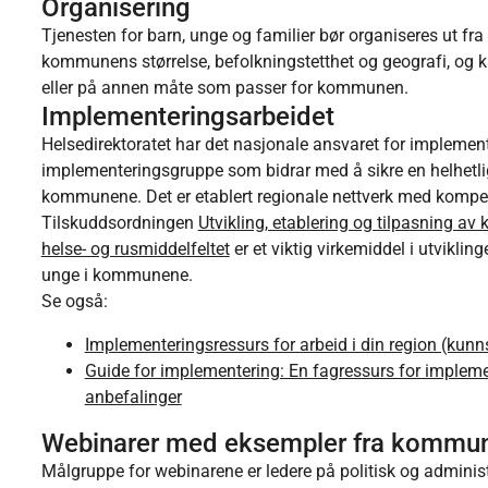
Organisering
Tjenesten for barn, unge og familier bør organiseres ut fr
kommunens størrelse, befolkningstetthet og geografi, og 
eller på annen måte som passer for kommunen.
Implementeringsarbeidet
Helsedirektoratet har det nasjonale ansvaret for implem
implementeringsgruppe som bidrar med å sikre en helhetlig
kommunene. Det er etablert regionale nettverk med kompet
Tilskuddsordningen
Utvikling, etablering og tilpasning av
helse- og rusmiddelfeltet
er et viktig virkemiddel i utviklin
unge i kommunene.
Se også:
Implementeringsressurs for arbeid i din region (ku
Guide for implementering: En fagressurs for impleme
anbefalinger
Webinarer med eksempler fra kommu
Målgruppe for webinarene er ledere på politisk og administ