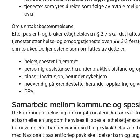
tjenester som ytes direkte som følge av avtale mello
over
Om unntaksbestemmelsene:
Etter pasient- og brukerrettighetsloven § 2-7 skal det fattes
tjenester etter helse- og omsorgstjenesteloven §§ 3-2 først
enn to uker. De tjenestene som omfattes av dette er:
helsetjenester i hjemmet
personlig assistanse, herunder praktisk bistand og 
plass i institusjon, herunder sykehjem
nødvendig pårørendestøtte, herunder opplæring og v
BPA
Samarbeid mellom kommune og spesia
De kommunale helse- og omsorgstjenestene har ansvar for å
et barn eller en ungdom henvises til spesialisthelsetjene
barnevernsleder har henvisningsrett til psykisk helsevern 
med Nasjonalt pasientforløp psykiske lidelser barn og ung