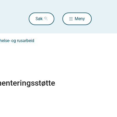
Søk
Meny
helse- og rusarbeid
enteringsstøtte