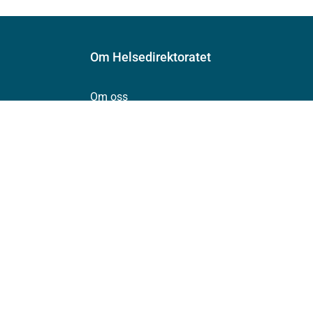
Om Helsedirektoratet
Om oss
Jobbe hos oss
Kontakt oss
Postadresse:
Helsedirektoratet
Postboks 220, Skøyen
0213 Oslo