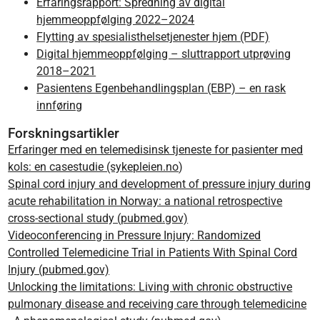
Erfaringsrapport: Spredning av digital
hjemmeoppfølging 2022–2024
Flytting av spesialisthelsetjenester hjem (PDF)
Digital hjemmeoppfølging – sluttrapport utprøving
2018–2021
Pasientens Egenbehandlingsplan (EBP) – en rask
innføring
Forskningsartikler
Erfaringer med en telemedisinsk tjeneste for pasienter med
kols: en casestudie (sykepleien.no
)
Spinal cord injury and development of pressure injury during
acute rehabilitation in Norway: a national retrospective
cross-sectional study (pubmed.gov)
Videoconferencing in Pressure Injury: Randomized
Controlled Telemedicine Trial in Patients With Spinal Cord
Injury (pubmed.gov)
Unlocking the limitations: Living with chronic obstructive
pulmonary disease and receiving care through telemedicine