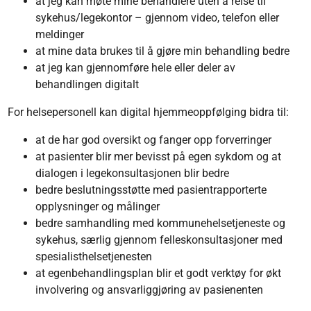
at jeg kan møte mine behandlere uten å reise til
sykehus/legekontor – gjennom video, telefon eller
meldinger
at mine data brukes til å gjøre min behandling bedre
at jeg kan gjennomføre hele eller deler av
behandlingen digitalt
For helsepersonell kan digital hjemmeoppfølging bidra til:
at de har god oversikt og fanger opp forverringer
at pasienter blir mer bevisst på egen sykdom og at
dialogen i legekonsultasjonen blir bedre
bedre beslutningsstøtte med pasientrapporterte
opplysninger og målinger
bedre samhandling med kommunehelsetjeneste og
sykehus, særlig gjennom felleskonsultasjoner med
spesialisthelsetjenesten
at egenbehandlingsplan blir et godt verktøy for økt
involvering og ansvarliggjøring av pasienenten