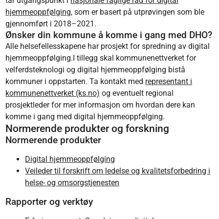
tar utgangspunkt i
nasjonale faglige råd for digital
hjemmeoppfølging
, som er basert på utprøvingen som ble
gjennomført i 2018–2021.
Ønsker din kommune å komme i gang med DHO?
Alle helsefellesskapene har prosjekt for spredning av digital
hjemmeoppfølging.I tillegg skal kommunenettverket for
velferdsteknologi og digital hjemmeoppfølging bistå
kommuner i oppstarten. Ta kontakt med
representant i
kommunenettverket (ks.no)
og eventuelt regional
prosjektleder for mer informasjon om hvordan dere kan
komme i gang med digital hjemmeoppfølging.
Normerende produkter og forskning
Normerende produkter
Digital hjemmeoppfølging
Veileder til forskrift om ledelse og kvalitetsforbedring i
helse- og omsorgstjenesten
Rapporter og verktøy