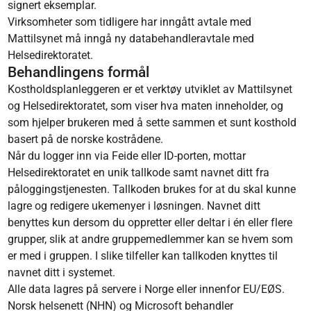
signert eksemplar.
Virksomheter som tidligere har inngått avtale med
Mattilsynet må inngå ny databehandleravtale med
Helsedirektoratet.
Behandlingens formål
Kostholdsplanleggeren er et verktøy utviklet av Mattilsynet
og Helsedirektoratet, som viser hva maten inneholder, og
som hjelper brukeren med å sette sammen et sunt kosthold
basert på de norske kostrådene.
Når du logger inn via Feide eller ID‑porten, mottar
Helsedirektoratet en unik tallkode samt navnet ditt fra
påloggingstjenesten. Tallkoden brukes for at du skal kunne
lagre og redigere ukemenyer i løsningen. Navnet ditt
benyttes kun dersom du oppretter eller deltar i én eller flere
grupper, slik at andre gruppemedlemmer kan se hvem som
er med i gruppen. I slike tilfeller kan tallkoden knyttes til
navnet ditt i systemet.
Alle data lagres på servere i Norge eller innenfor EU/EØS.
Norsk helsenett (NHN) og Microsoft behandler