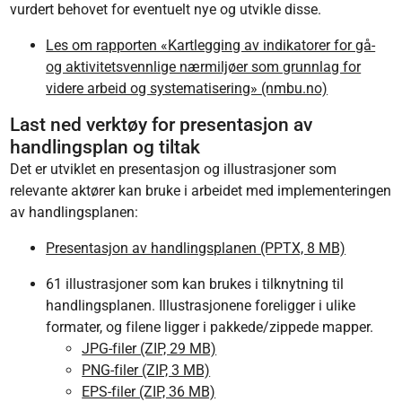
vurdert behovet for eventuelt nye og utvikle disse.
Les om rapporten «Kartlegging av indikatorer for gå-
og aktivitetsvennlige nærmiljøer som grunnlag for
videre arbeid og systematisering» (nmbu.no)
Last ned verktøy for presentasjon av
handlingsplan og tiltak
Det er utviklet en presentasjon og illustrasjoner som
relevante aktører kan bruke i arbeidet med implementeringen
av handlingsplanen:
Presentasjon av handlingsplanen (PPTX, 8 MB)
61 illustrasjoner som kan brukes i tilknytning til
handlingsplanen. Illustrasjonene foreligger i ulike
formater, og filene ligger i pakkede/zippede mapper.
JPG-filer (ZIP, 29 MB)
PNG-filer (ZIP, 3 MB)
EPS-filer (ZIP, 36 MB)