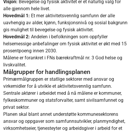
Visjon:
Bevegelse og fysisk aktivitet er et naturlig valg for
alle gjennom hele livet.
Hovedmål 1:
Et mer aktivitetsvennlig samfunn der alle
uavhengig av alder, kjønn, funksjonsnivå og sosial bakgrunn
gis mulighet til bevegelse og fysisk aktivitet.
Hovedmål 2:
Andelen i befolkningen som oppfyller
helsemessige anbefalinger om fysisk aktivitet er økt med 15
prosentpoeng innen 2030.
Målene er forankret i FNs bærekraftmål nr. 3 God helse og
livskvalitet.
Målgrupper for handlingsplanen
Primærmålgruppen er statlige sektorer med ansvar og
virkemidler for å utvikle et aktivitetsvennlig samfunn.
Sentrale aktører i arbeidet med å nå målene er kommuner,
fylkeskommuner og statsforvalter, samt sivilsamfunnet og
privat sektor.
Planen skal blant annet understøtte kommunesektorens
ansvar og oppgaver som samfunnsutvikler, planmyndighet,
virksomhetseier, tjenesteyter og arbeidsgiver i arbeid for et