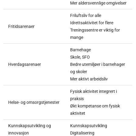
Mer aldersvennlige omgivelser
Friluftsliv for alle
Idrettsaktivitet for flere
Fritidsarenaer
Treningssentre er viktig for
mange
Barnehage
Skole, SFO
Hverdagsarenaer
Bedre utemiljøer i barnehager
og skoler
Mer aktivt arbeidsliv
Fysisk aktivitet integrert i
praksis
Helse- og omsorgstjenester
Økt kompetanse om fysisk
aktivitet
Kunnskapsutvikling og
Kunnskapsutvikling
innovasjon
Digitalisering