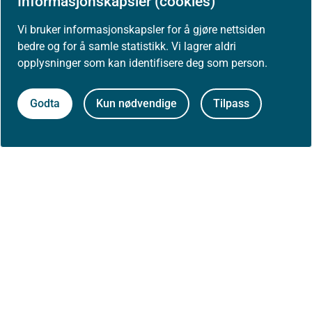
Informasjonskapsler (cookies)
Vi bruker informasjonskapsler for å gjøre nettsiden
bedre og for å samle statistikk. Vi lagrer aldri
PASIENT- OG PÅRØRENDEOPPLÆRING
opplysninger som kan identifisere deg som person.
Gyldig til: 01. september 2027
Godta
Kun nødvendige
Tilpass
Ha kunnskap om metoder og
pedagogiske prinsipper
FKM LM-54
PASIENT- OG PÅRØRENDEOPPLÆRING
Gyldig til: 01. september 2027