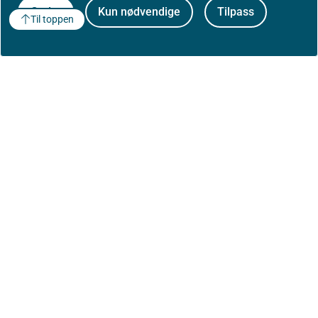
Godta
Kun nødvendige
Tilpass
Til toppen
Om Helsedirektoratet
Om oss
Jobbe hos oss
Kontakt oss