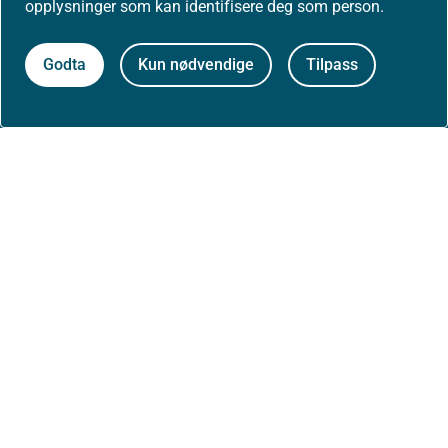
opplysninger som kan identifisere deg som person.
Postadresse:
Helsedirektoratet
Postboks 220, Skøyen
Godta
Kun nødvendige
Tilpass
0213 Oslo
Aktuelt
Nyheter
Arrangementer
Høringer
Presse