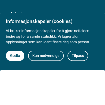
Aktuelt
Informasjonskapsler (cookies)
Nyheter
Vi bruker informasjonskapsler for å gjøre nettsiden
bedre og for å samle statistikk. Vi lagrer aldri
Arrangementer
opplysninger som kan identifisere deg som person.
Høringer
Godta
Kun nødvendige
Tilpass
Presse
Om nettstedet
Personvernerklæring