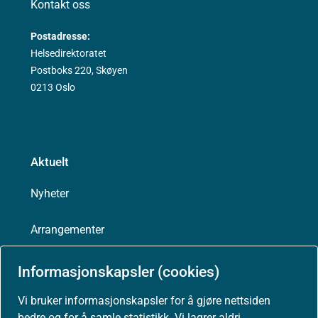
Kontakt oss
Postadresse:
Helsedirektoratet
Postboks 220, Skøyen
0213 Oslo
Aktuelt
Nyheter
Arrangementer
Høringer
Informasjonskapsler (cookies)
Vi bruker informasjonskapsler for å gjøre nettsiden
Presse
bedre og for å samle statistikk. Vi lagrer aldri