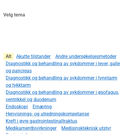
Velg tema
Alt
Akutte tilstander
Andre undersøkelsesmetoder
Diagnostikk og behandling av sykdommer i lever, galle
og pancreas
Diagnostikk og behandling av sykdommer i tynntarm
og tykktarm
Diagnostikk og behandling av sykdommer i øsofagus,
ventrikkel og duodenum
Endoskopi
Ernæring
Henvisnings- og utredningskompetanse
Kreft i øvre gastrointestinaltraktus
Medikamentbivirkninger
Medisinskteknisk utstyr