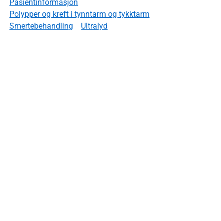
Pasientinformasjon
Polypper og kreft i tynntarm og tykktarm
Smertebehandling
Ultralyd