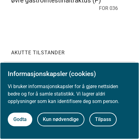
øvre gastrointestinaltraktus (P)
FOR 036
AKUTTE TILSTANDER
Informasjonskapsler (cookies)
Vi bruker informasjonskapsler for å gjøre nettsiden
bedre og for å samle statistikk. Vi lagrer aldri
opplysninger som kan identifisere deg som person.
Tolke funn i øsofagus, ventrikkel og
duodenum
FOR 037
Godta
Kun nødvendige
Tilpass