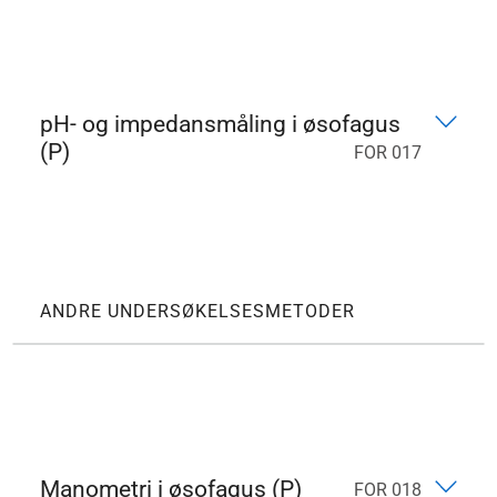
pH- og impedansmåling i øsofagus
(P)
FOR 017
ANDRE UNDERSØKELSESMETODER
Manometri i øsofagus (P)
FOR 018