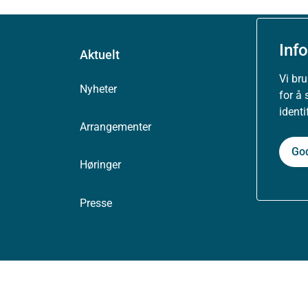
Inf
Aktuelt
Vi br
Nyheter
for å 
ident
Arrangementer
Go
Høringer
Presse