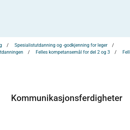
g
Spesialistutdanning og -godkjenning for leger
tutdanningen
Felles kompetansemål for del 2 og 3
Fel
Kommunikasjonsferdigheter