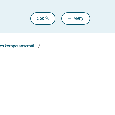
Søk
Meny
les kompetansemål