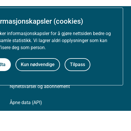
ormasjonskapsler (cookies)
Om nettstedet
uker informasjonskapsler for å gjøre nettsiden bedre og
Personvernerklæring
samle statistikk. Vi lagrer aldri opplysninger som kan
ifisere deg som person.
Tilgjengelighetserklæring (uustatus.no)
dta
Kun nødvendige
Tilpass
Besøksstatistikk og informasjonskapsler
Nyhetsvarsel og abonnement
Åpne data (API)