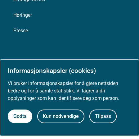
Høringer
Presse
Om nettstedet
Informasjonskapsler (cookies)
Personvernerklæring
Vi bruker informasjonskapsler for å gjøre nettsiden
bedre og for å samle statistikk. Vi lagrer aldri
Tilgjengelighetserklæring (uustatus.no)
opplysninger som kan identifisere deg som person.
Besøksstatistikk og informasjonskapsler
Godta
Kun nødvendige
Tilpass
Nyhetsvarsel og abonnement