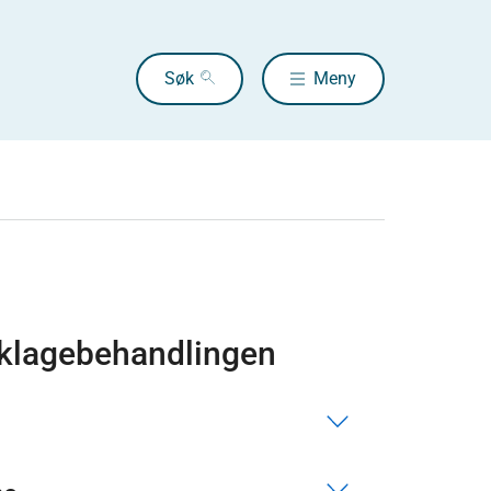
Søk
Meny
r klagebehandlingen