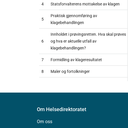
4
Statsforvalterens mottakelse av klagen
Praktisk gjennomføring av
5
klagebehandlingen
Innholdet i prøvingsretten. Hva skal prøves
6
og hva er aktuelle utfall av
klagebehandlingen?
7
Formidling av klageresultatet
8
Maler og fortolkninger
Om Helsedirektoratet
Om oss