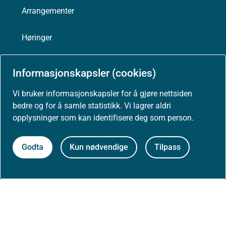
Arrangementer
Høringer
Presse
Informasjonskapsler (cookies)
Vi bruker informasjonskapsler for å gjøre nettsiden
bedre og for å samle statistikk. Vi lagrer aldri
opplysninger som kan identifisere deg som person.
Om nettstedet
Personvernerklæring
Godta
Kun nødvendige
Tilpass
Tilgjengelighetserklæring (uustatus.no)
Besøksstatistikk og informasjonskapsler
Nyhetsvarsel og abonnement