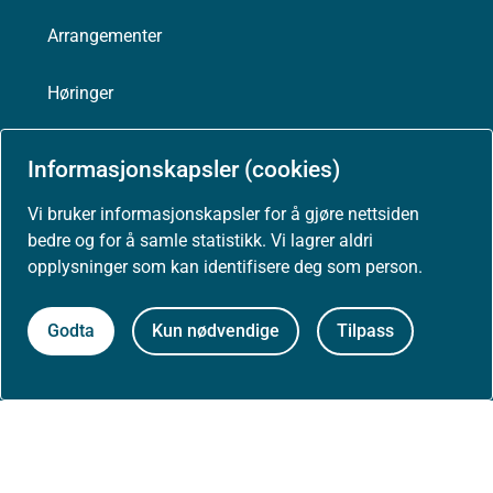
Arrangementer
Høringer
Presse
Informasjonskapsler (cookies)
Vi bruker informasjonskapsler for å gjøre nettsiden
bedre og for å samle statistikk. Vi lagrer aldri
opplysninger som kan identifisere deg som person.
Om nettstedet
Personvernerklæring
Godta
Kun nødvendige
Tilpass
Tilgjengelighetserklæring (uustatus.no)
Besøksstatistikk og informasjonskapsler