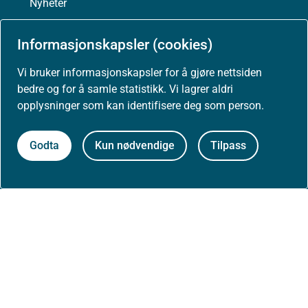
Nyheter
Arrangementer
Informasjonskapsler (cookies)
Vi bruker informasjonskapsler for å gjøre nettsiden
Høringer
bedre og for å samle statistikk. Vi lagrer aldri
opplysninger som kan identifisere deg som person.
Presse
Godta
Kun nødvendige
Tilpass
Om nettstedet
Personvernerklæring
Tilgjengelighetserklæring (uustatus.no)
Besøksstatistikk og informasjonskapsler