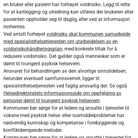
en bruker eller pasient har forhøyet voldrisiko. Legg til rette
for at kartlegging og utredning kan utføres der brukeren eller
pasienten oppholder seg til daglig, eller ved at informasjon
innhentes.
Ved antatt forhøyet
voldrisiko skal kommunen samarbeide
med spesialisthelsetjenesten om utarbeidelsen av en
voldsrisikohåndteringsplan
, med konkrete tiltak for å
redusere voldsrisiko. Det gjelder også mennesker som er
dømt til tvungent psykisk helsevern.
Ansvaret for behandlingen av den alvorlige sinnslidelsen,
herunder eventuelt samfunnsvernet, ligger til
spesialisthelsetjenesten ved faglig ansvarlig der. Se også
Helsedirektoratets informasjonsside om oppfølging av
personer dømt til tvungent psykisk helsevern
.
Kommunen bør sørge for at ledere og ansatte i tjenester til
voksne med psykisk helse- eller rusmiddelproblemer har
nødvendig kunnskap og kompetanse i forebyggende og
konfliktdempende metoder.
Kommunen bør sørge for at ledere og ansatte i tjenester for