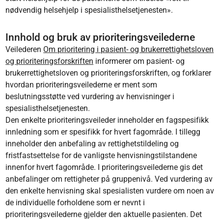
nødvendig helsehjelp i spesialisthelsetjenesten».
Innhold og bruk av prioriteringsveilederne
Veilederen
Om prioritering i pasient- og brukerrettighetsloven
og prioriteringsforskriften
informerer om pasient- og
brukerrettighetsloven og prioriteringsforskriften, og forklarer
hvordan prioriteringsveilederne er ment som
beslutningsstøtte ved vurdering av henvisninger i
spesialisthelsetjenesten.
Den enkelte prioriteringsveileder inneholder en fagspesifikk
innledning som er spesifikk for hvert fagområde. I tillegg
inneholder den anbefaling av rettighetstildeling og
fristfastsettelse for de vanligste henvisningstilstandene
innenfor hvert fagområde. I prioriteringsveilederne gis det
anbefalinger om rettigheter på gruppenivå. Ved vurdering av
den enkelte henvisning skal spesialisten vurdere om noen av
de individuelle forholdene som er nevnt i
prioriteringsveilederne gjelder den aktuelle pasienten. Det