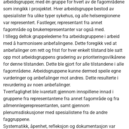
arbeidsgrupper, med én gruppe for hvert av de fagområdene
som inngikk i prosjektet. Hver arbeidsgruppe bestod av
spesialister fra ulike typer sykehus, og alle helseregionene
var representert. Fastleger, representant fra annet
fagområde og brukerrepresentanter var også med.
I tillegg deltok gruppelederne fra arbeidsgruppene i arbeid
med å harmonisere anbefalingene. Dette foregikk ved at
anbefalinger om rett og frist for hver enkelt tilstand ble satt
opp mot arbeidsgruppens gradering av prioriteringsvilkårene
for denne tilstanden. Dette ble gjort for alle tilstandene i alle
fagområdene. Arbeidsgruppene kunne dermed speile egne
vurderinger og anbefalinger mot andres. Dette resulterte i
revurdering av noen anbefalinger.
Tverrfaglighet ble ivaretatt gjennom innspillene innad i
gruppene fra representantene fra annet fagområde og fra
allmennlegerepresentanten, samt gjennom
plenumsdiskusjoner med spesialistene fra de andre
faggruppene.
Systematikk, åpenhet, refleksjon og dokumentasjon var