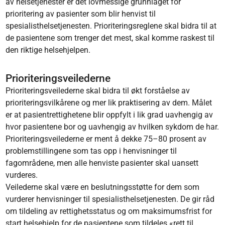
av helsetjenester er det lovmessige grunnlaget for
prioritering av pasienter som blir henvist til
spesialisthelsetjenesten. Prioriteringsreglene skal bidra til at
de pasientene som trenger det mest, skal komme raskest til
den riktige helsehjelpen.
Prioriteringsveilederne
Prioriteringsveilederne skal bidra til økt forståelse av
prioriteringsvilkårene og mer lik praktisering av dem. Målet
er at pasientrettighetene blir oppfylt i lik grad uavhengig av
hvor pasientene bor og uavhengig av hvilken sykdom de har.
Prioriteringsveilederne er ment å dekke 75–80 prosent av
problemstillingene som tas opp i henvisninger til
fagområdene, men alle henviste pasienter skal uansett
vurderes.
Veilederne skal være en beslutningsstøtte for dem som
vurderer henvisninger til spesialisthelsetjenesten. De gir råd
om tildeling av rettighetsstatus og om maksimumsfrist for
start helsehjelp for de pasientene som tildeles «rett til