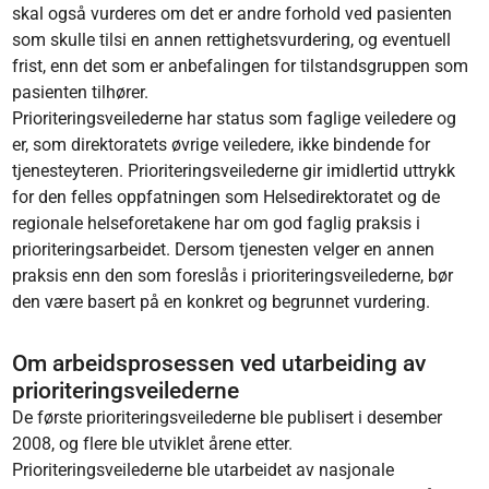
skal også vurderes om det er andre forhold ved pasienten
som skulle tilsi en annen rettighetsvurdering, og eventuell
frist, enn det som er anbefalingen for tilstandsgruppen som
pasienten tilhører.
Prioriteringsveilederne har status som faglige veiledere og
er, som direktoratets øvrige veiledere, ikke bindende for
tjenesteyteren. Prioriteringsveilederne gir imidlertid uttrykk
for den felles oppfatningen som Helsedirektoratet og de
regionale helseforetakene har om god faglig praksis i
prioriteringsarbeidet. Dersom tjenesten velger en annen
praksis enn den som foreslås i prioriteringsveilederne, bør
den være basert på en konkret og begrunnet vurdering.
Om arbeidsprosessen ved utarbeiding av
prioriteringsveilederne
De første prioriteringsveilederne ble publisert i desember
2008, og flere ble utviklet årene etter.
Prioriteringsveilederne ble utarbeidet av nasjonale