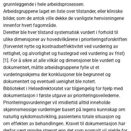
grunnleggende i hele arbeidsprosessen.
Arbeidsgruppene laget en liste over tilstander, eller kliniske
bilder, som de antok ville dekke de vanligste henvisningene
innenfor hvert fagområde.
Deretter ble hver tilstand systematisk vurdert i forhold til
ulike dimensjoner av hovedvilkårene i prioriteringsforskriften
(forventet nytte og kostnadseffektivitet ved vurdering av
rettighet, og alvorlighet og hastegrad ved vurdering av frist)
[1]. For å sikre at alle vilkår og dimensjoner ble vurdert og
dokumentert, måtte arbeidsgruppene fylle ut et
vurderingsskjema der konklusjoner ble begrunnet og
dokumentert og eventuell uenighet ble notert.
Biblioteket i Helsedirektoratet var tilgjengelig for hjelp med
dokumentasjon i første utgave av prioriteringsveilederne.
Prioriteringsvurderinger vil imidlertid alltid inneholde
skjønnsmessige vurderinger basert på legens kunnskap om
naturlig sykdomsutvikling, pasientens totale situasjon og
om effekten av behandlingen. Kravet til dokumentasjon har
derfor vært mindre strengt enn det som normalt vil gjelde for