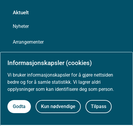
Aktuelt
Nyheter
Arrangementer
Høringer
Informasjonskapsler (cookies)
Presse
Vi bruker informasjonskapsler for å gjøre nettsiden
bedre og for å samle statistikk. Vi lagrer aldri
opplysninger som kan identifisere deg som person.
Godta
Kun nødvendige
Tilpass
Om nettstedet
Personvernerklæring