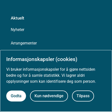
Aktuelt
Nyheter
Arrangementer
Høringer
Informasjonskapsler (cookies)
Vi bruker informasjonskapsler for å gjøre nettsiden
Presse
bedre og for å samle statistikk. Vi lagrer aldri
opplysninger som kan identifisere deg som person.
Godta
Kun nødvendige
Tilpass
Om nettstedet
Personvernerklæring