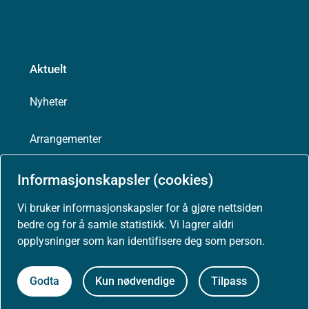
Aktuelt
Nyheter
Arrangementer
Høringer
Informasjonskapsler (cookies)
Vi bruker informasjonskapsler for å gjøre nettsiden
Presse
bedre og for å samle statistikk. Vi lagrer aldri
opplysninger som kan identifisere deg som person.
Godta
Kun nødvendige
Tilpass
Om nettstedet