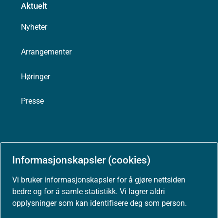
Aktuelt
Nyheter
Arrangementer
Høringer
Presse
Om nettstedet
Informasjonskapsler (cookies)
Personvernerklæring
Vi bruker informasjonskapsler for å gjøre nettsiden
bedre og for å samle statistikk. Vi lagrer aldri
Tilgjengelighetserklæring (uustatus.no)
opplysninger som kan identifisere deg som person.