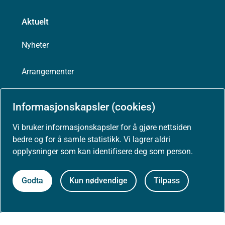
Aktuelt
Nyheter
Arrangementer
Høringer
Informasjonskapsler (cookies)
Presse
Vi bruker informasjonskapsler for å gjøre nettsiden
bedre og for å samle statistikk. Vi lagrer aldri
opplysninger som kan identifisere deg som person.
Godta
Kun nødvendige
Tilpass
Om nettstedet
Personvernerklæring