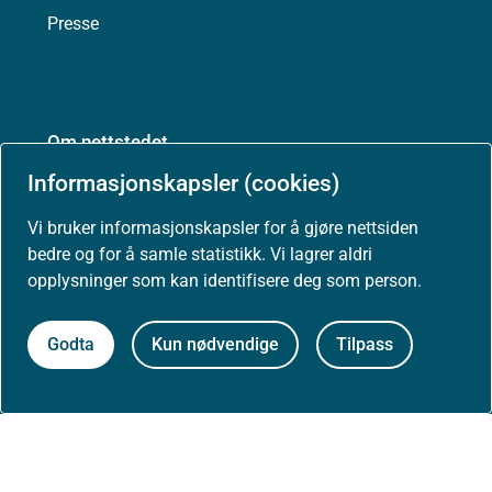
Presse
Om nettstedet
Informasjonskapsler (cookies)
Personvernerklæring
Vi bruker informasjonskapsler for å gjøre nettsiden
Tilgjengelighetserklæring (uustatus.no)
bedre og for å samle statistikk. Vi lagrer aldri
opplysninger som kan identifisere deg som person.
Besøksstatistikk og informasjonskapsler
Godta
Kun nødvendige
Tilpass
Nyhetsvarsel og abonnement
Åpne data (API)