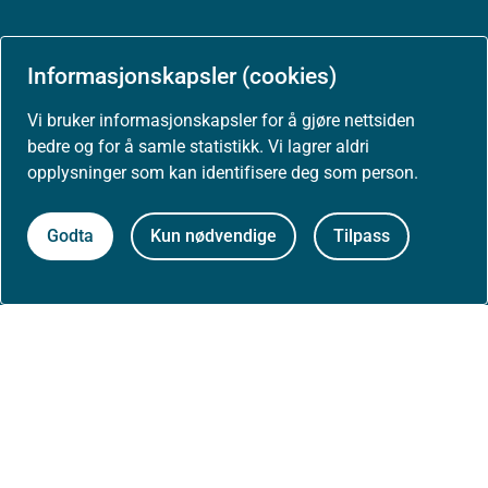
Informasjonskapsler (cookies)
Om nettstedet
Vi bruker informasjonskapsler for å gjøre nettsiden
Personvernerklæring
bedre og for å samle statistikk. Vi lagrer aldri
opplysninger som kan identifisere deg som person.
Tilgjengelighetserklæring (uustatus.no)
Godta
Kun nødvendige
Tilpass
Besøksstatistikk og informasjonskapsler
Nyhetsvarsel og abonnement
Åpne data (API)