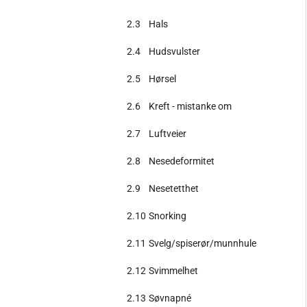
2.3
Hals
2.4
Hudsvulster
2.5
Hørsel
2.6
Kreft - mistanke om
2.7
Luftveier
2.8
Nesedeformitet
2.9
Nesetetthet
2.10
Snorking
2.11
Svelg/spiserør/munnhule
2.12
Svimmelhet
2.13
Søvnapné