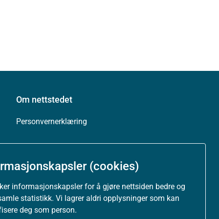
Om nettstedet
Personvernerklæring
Tilgjengelighetserklæring (uustatus.no)
ormasjonskapsler (cookies)
Besøksstatistikk og informasjonskapsler
uker informasjonskapsler for å gjøre nettsiden bedre og
Nyhetsvarsel og abonnement
samle statistikk. Vi lagrer aldri opplysninger som kan
ifisere deg som person.