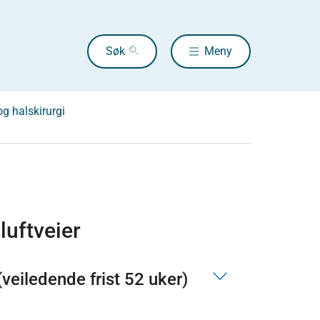
Søk
Meny
g halskirurgi
 luftveier
 (veiledende frist 52 uker)