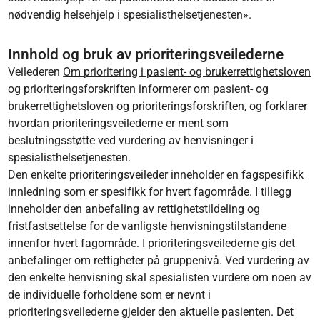
nødvendig helsehjelp i spesialisthelsetjenesten».
Innhold og bruk av prioriteringsveilederne
Veilederen
Om prioritering i pasient- og brukerrettighetsloven
og prioriteringsforskriften
informerer om pasient- og
brukerrettighetsloven og prioriteringsforskriften, og forklarer
hvordan prioriteringsveilederne er ment som
beslutningsstøtte ved vurdering av henvisninger i
spesialisthelsetjenesten.
Den enkelte prioriteringsveileder inneholder en fagspesifikk
innledning som er spesifikk for hvert fagområde. I tillegg
inneholder den anbefaling av rettighetstildeling og
fristfastsettelse for de vanligste henvisningstilstandene
innenfor hvert fagområde. I prioriteringsveilederne gis det
anbefalinger om rettigheter på gruppenivå. Ved vurdering av
den enkelte henvisning skal spesialisten vurdere om noen av
de individuelle forholdene som er nevnt i
prioriteringsveilederne gjelder den aktuelle pasienten. Det