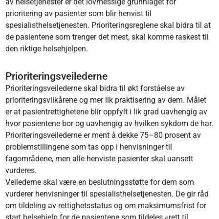
av helsetjenester er det lovmessige grunnlaget for
prioritering av pasienter som blir henvist til
spesialisthelsetjenesten. Prioriteringsreglene skal bidra til at
de pasientene som trenger det mest, skal komme raskest til
den riktige helsehjelpen.
Prioriteringsveilederne
Prioriteringsveilederne skal bidra til økt forståelse av
prioriteringsvilkårene og mer lik praktisering av dem. Målet
er at pasientrettighetene blir oppfylt i lik grad uavhengig av
hvor pasientene bor og uavhengig av hvilken sykdom de har.
Prioriteringsveilederne er ment å dekke 75–80 prosent av
problemstillingene som tas opp i henvisninger til
fagområdene, men alle henviste pasienter skal uansett
vurderes.
Veilederne skal være en beslutningsstøtte for dem som
vurderer henvisninger til spesialisthelsetjenesten. De gir råd
om tildeling av rettighetsstatus og om maksimumsfrist for
start helsehjelp for de pasientene som tildeles «rett til