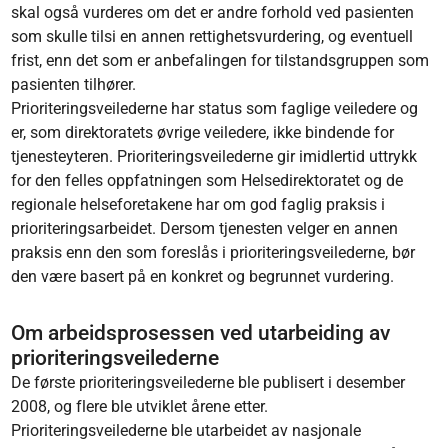
skal også vurderes om det er andre forhold ved pasienten
som skulle tilsi en annen rettighetsvurdering, og eventuell
frist, enn det som er anbefalingen for tilstandsgruppen som
pasienten tilhører.
Prioriteringsveilederne har status som faglige veiledere og
er, som direktoratets øvrige veiledere, ikke bindende for
tjenesteyteren. Prioriteringsveilederne gir imidlertid uttrykk
for den felles oppfatningen som Helsedirektoratet og de
regionale helseforetakene har om god faglig praksis i
prioriteringsarbeidet. Dersom tjenesten velger en annen
praksis enn den som foreslås i prioriteringsveilederne, bør
den være basert på en konkret og begrunnet vurdering.
Om arbeidsprosessen ved utarbeiding av
prioriteringsveilederne
De første prioriteringsveilederne ble publisert i desember
2008, og flere ble utviklet årene etter.
Prioriteringsveilederne ble utarbeidet av nasjonale