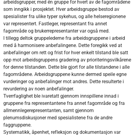
arbeidsgrupper, med én gruppe for hvert av de fagområdene
som inngikk i prosjektet. Hver arbeidsgruppe bestod av
spesialister fra ulike typer sykehus, og alle helseregionene
var representert. Fastleger, representant fra annet
fagområde og brukerrepresentanter var også med.
I tillegg deltok gruppelederne fra arbeidsgruppene i arbeid
med å harmonisere anbefalingene. Dette foregikk ved at
anbefalinger om rett og frist for hver enkelt tilstand ble satt
opp mot arbeidsgruppens gradering av prioriteringsvilkårene
for denne tilstanden. Dette ble gjort for alle tilstandene i alle
fagområdene. Arbeidsgruppene kunne dermed speile egne
vurderinger og anbefalinger mot andres. Dette resulterte i
revurdering av noen anbefalinger.
Tverrfaglighet ble ivaretatt gjennom innspillene innad i
gruppene fra representantene fra annet fagområde og fra
allmennlegerepresentanten, samt gjennom
plenumsdiskusjoner med spesialistene fra de andre
faggruppene.
Systematikk, åpenhet, refleksjon og dokumentasjon var