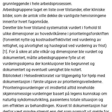
grunnleggende i hele arbeidsprosessen.
Arbeidsgruppene laget en liste over tilstander, eller kliniske
bilder, som de antok ville dekke de vanligste henvisningene
innenfor hvert fagområde.
Deretter ble hver tilstand systematisk vurdert i forhold til
ulike dimensjoner av hovedvilkårene i prioriteringsforskriften
(forventet nytte og kostnadseffektivitet ved vurdering av
rettighet, og alvorlighet og hastegrad ved vurdering av frist)
[1]. For å sikre at alle vilkår og dimensjoner ble vurdert og
dokumentert, måtte arbeidsgruppene fylle ut et
vurderingsskjema der konklusjoner ble begrunnet og
dokumentert og eventuell uenighet ble notert.
Biblioteket i Helsedirektoratet var tilgjengelig for hjelp med
dokumentasjon i første utgave av prioriteringsveilederne.
Prioriteringsvurderinger vil imidlertid alltid inneholde
skjønnsmessige vurderinger basert på legens kunnskap om
naturlig sykdomsutvikling, pasientens totale situasjon og
om effekten av behandlingen. Kravet til dokumentasjon har
derfor vært mindre strengt enn det som normalt vil gjelde for