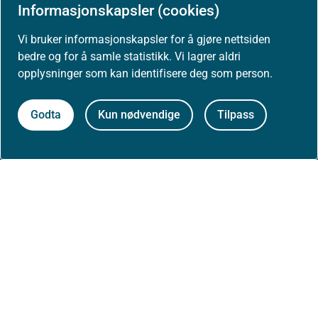
Informasjonskapsler (cookies)
Om nettstedet
Vi bruker informasjonskapsler for å gjøre nettsiden
Personvernerklæring
bedre og for å samle statistikk. Vi lagrer aldri
opplysninger som kan identifisere deg som person.
Tilgjengelighetserklæring (uustatus.no)
Godta
Kun nødvendige
Tilpass
Besøksstatistikk og informasjonskapsler
Nyhetsvarsel og abonnement
Åpne data (API)
Følg oss: