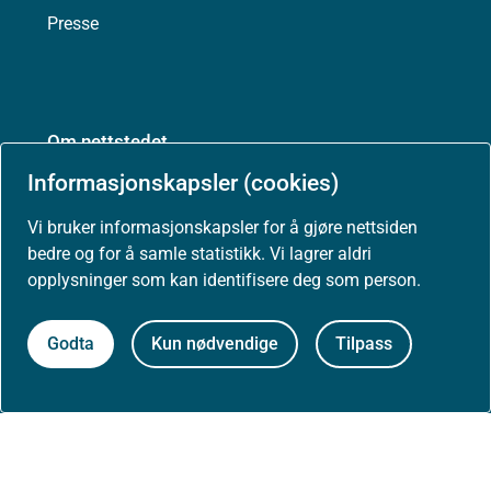
Presse
Om nettstedet
Informasjonskapsler (cookies)
Personvernerklæring
Vi bruker informasjonskapsler for å gjøre nettsiden
Tilgjengelighetserklæring (uustatus.no)
bedre og for å samle statistikk. Vi lagrer aldri
opplysninger som kan identifisere deg som person.
Besøksstatistikk og informasjonskapsler
Godta
Kun nødvendige
Tilpass
Nyhetsvarsel og abonnement
Åpne data (API)